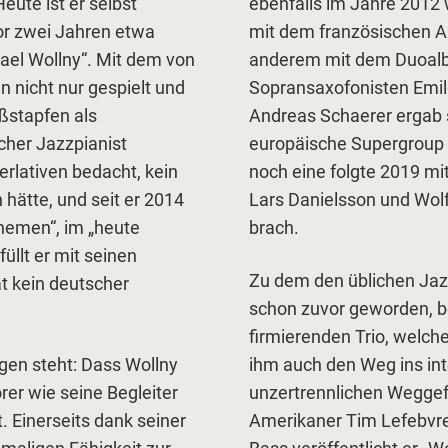
ute ist er selbst
ebenfalls im Jahre 2012 
or zwei Jahren etwa
mit dem französischen Ak
hael Wollny“. Mit dem von
anderem mit dem Duoal
 nicht nur gespielt und
Sopransaxofonisten Emil
ßstapfen als
Andreas Schaerer ergab s
scher Jazzpianist
europäische Supergroup 
erlativen bedacht, kein
noch eine folgte 2019 mi
 hätte, und seit er 2014
Lars Danielsson und Wol
hemen“, im „heute
brach.
üllt er mit seinen
Zu dem den üblichen Jazz
at kein deutscher
schon zuvor geworden, 
firmierenden Trio, welche
folgen steht: Dass Wollny
ihm auch den Weg ins in
er wie seine Begleiter
unzertrennlichen Weggef
. Einerseits dank seiner
Amerikaner Tim Lefebvre