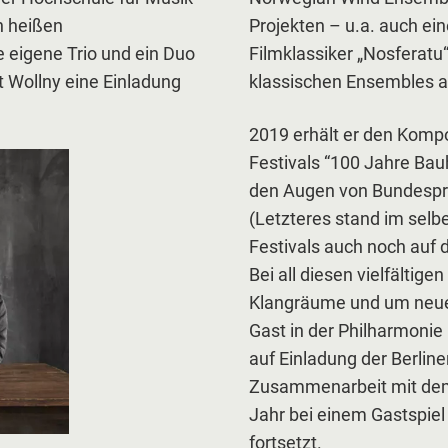
n heißen
Projekten – u.a. auch ei
 eigene Trio und ein Duo
Filmklassiker „Nosferatu
 Wollny eine Einladung
klassischen Ensembles au
2019 erhält er den Komp
Festivals “100 Jahre Bau
den Augen von Bundesprä
(Letzteres stand im selb
Festivals auch noch auf 
Bei all diesen vielfältig
Klangräume und um neue
Gast in der Philharmonie
auf Einladung der Berlin
Zusammenarbeit mit dem 
Jahr bei einem Gastspie
fortsetzt.