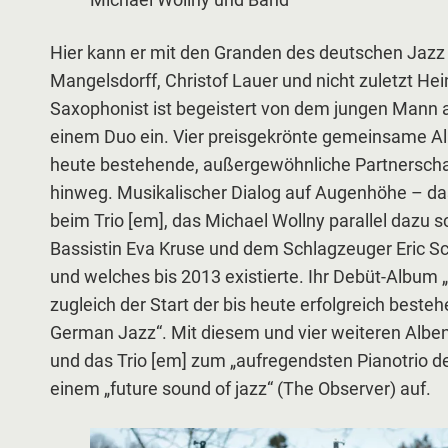
Michael Wollny und Band
Hier kann er mit den Granden des deutschen Jazz 
Mangelsdorff, Christof Lauer und nicht zuletzt Hei
Saxophonist ist begeistert von dem jungen Mann a
einem Duo ein. Vier preisgekrönte gemeinsame Al
heute bestehende, außergewöhnliche Partnerscha
hinweg. Musikalischer Dialog auf Augenhöhe – das
beim Trio [em], das Michael Wollny parallel dazu 
Bassistin Eva Kruse und dem Schlagzeuger Eric S
und welches bis 2013 existierte. Ihr Debüt-Album „c
zugleich der Start der bis heute erfolgreich best
German Jazz“. Mit diesem und vier weiteren Alben
und das Trio [em] zum „aufregendsten Pianotrio de
einem „future sound of jazz“ (The Observer) auf.