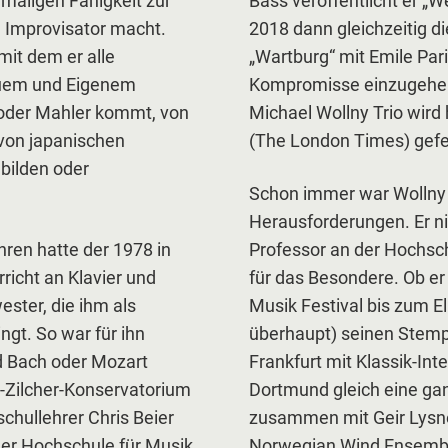
nmaligen Fähigkeit zur
Bass veröffentlicht er „
n Improvisator macht.
2018 dann gleichzeitig d
mit dem er alle
„Wartburg“ mit Emile Pari
euem und Eigenem
Kompromisse einzugehen
t oder Mahler kommt, von
Michael Wollny Trio wird 
 von japanischen
(The London Times) gefei
bilden oder
Schon immer war Wollny 
Herausforderungen. Er n
hren hatte der 1978 in
Professor an der Hochsch
richt an Klavier und
für das Besondere. Ob er 
ester, die ihm als
Musik Festival bis zum El
ngt. So war für ihn
überhaupt) seinen Stempe
nd Bach oder Mozart
Frankfurt mit Klassik-Int
n-Zilcher-Konservatorium
Dortmund gleich eine ga
chullehrer Chris Beier
zusammen mit Geir Lysne 
ger Hochschule für Musik
Norwegian Wind Ensemble