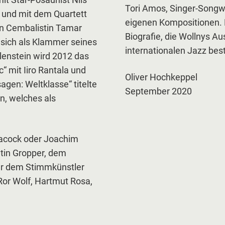
t Star-Posaunist Nils
Tori Amos, Singer-Songwr
 und mit dem Quartett
eigenen Kompositionen. E
hen Cembalistin Tamar
Biografie, die Wollnys 
l sich als Klammer seines
internationalen Jazz best
enstein wird 2012 das
“ mit Iiro Rantala und
Oliver Hochkeppel
agen: Weltklasse“ titelte
September 2020
en, welches als
eacock oder Joachim
in Gropper, dem
der dem Stimmkünstler
Ror Wolf, Hartmut Rosa,