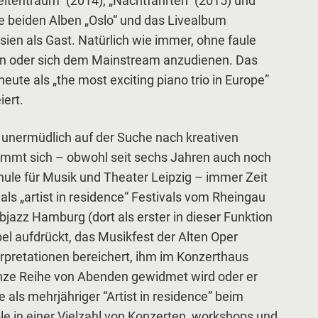
Weltentraum“ (2014), „Nachtfahrten“ (2015) und
ie beiden Alben „Oslo“ und das Livealbum
sien als Gast. Natürlich wie immer, ohne faule
 oder sich dem Mainstream anzudienen. Das
heute als „the most exciting piano trio in Europe”
ert.
unermüdlich auf der Suche nach kreativen
immt sich – obwohl seit sechs Jahren auch noch
ule für Musik und Theater Leipzig – immer Zeit
als „artist in residence“ Festivals vom Rheingau
bjazz Hamburg (dort als erster in dieser Funktion
l aufdrückt, das Musikfest der Alten Oper
erpretationen bereichert, ihm im Konzerthaus
nze Reihe von Abenden gewidmet wird oder er
als mehrjähriger “Artist in residence” beim
 in einer Vielzahl von Konzerten, workshops und