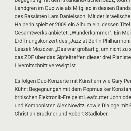
Begegnung mit dem skandinavischen Jazz, tourt mi
Landgren im Duo wie als Mitglied in dessen Bands
des Bassisten Lars Danielsson. Mit der israelisc
Halperin spielt er 2009 ein Album ein, dessen Tite
Gesamtwerks anbietet: „Wunderkammer“. Ein Meil
Eröffnungskonzert des „Jazz at Berlin Philharmonic
Leszek Możdżer. „Das war großartig, um nicht zu s
das ZDF über das Gipfeltreffen dieser drei Pianist
Livemitschnitt verewigt ist.
Es folgen Duo-Konzerte mit Künstlern wie Gary P
Kühn; Begegnungen mit dem Popmusiker Konstant
britischen Elektronik-Freigeist Leafcutter John o
und Komponisten Alex Nowitz, sowie Dialoge mit 
Christian Brückner und Robert Stadlober.