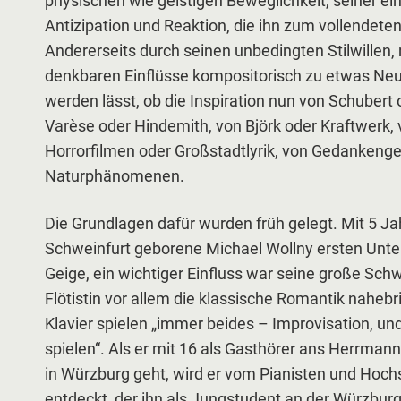
physischen wie geistigen Beweglichkeit, seiner ei
Antizipation und Reaktion, die ihn zum vollendete
Andererseits durch seinen unbedingten Stilwillen, 
denkbaren Einflüsse kompositorisch zu etwas N
werden lässt, ob die Inspiration nun von Schuber
Varèse oder Hindemith, von Björk oder Kraftwerk,
Horrorfilmen oder Großstadtlyrik, von Gedankenge
Naturphänomenen.
Die Grundlagen dafür wurden früh gelegt. Mit 5 Ja
Schweinfurt geborene Michael Wollny ersten Unter
Geige, ein wichtiger Einfluss war seine große Schw
Flötistin vor allem die klassische Romantik nahebri
Klavier spielen „immer beides – Improvisation, u
spielen“. Als er mit 16 als Gasthörer ans Herrman
in Würzburg geht, wird er vom Pianisten und Hochs
entdeckt, der ihn als Jungstudent an der Würzbur