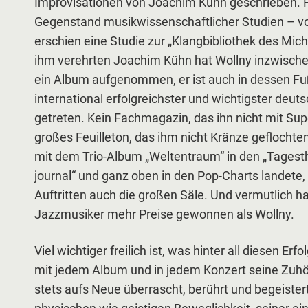
Improvisationen von Joachim Kühn geschrieben. He
Gegenstand musikwissenschaftlicher Studien – v
erschien eine Studie zur „Klangbibliothek des Mic
ihm verehrten Joachim Kühn hat Wollny inzwischen
ein Album aufgenommen, er ist auch in dessen Fu
international erfolgreichster und wichtigster deut
getreten. Kein Fachmagazin, das ihn nicht mit Sup
großes Feuilleton, das ihm nicht Kränze geflochten
mit dem Trio-Album „Weltentraum“ in den „Tagest
journal“ und ganz oben in den Pop-Charts landete, f
Auftritten auch die großen Säle. Und vermutlich h
Jazzmusiker mehr Preise gewonnen als Wollny.
Viel wichtiger freilich ist, was hinter all diesen Er
mit jedem Album und in jedem Konzert seine Zuhör
stets aufs Neue überrascht, berührt und begeistert